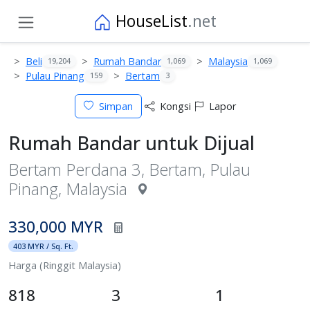
HouseList
.net
Beli
Rumah Bandar
Malaysia
19,204
1,069
1,069
Pulau Pinang
Bertam
159
3
Simpan
Kongsi
Lapor
Rumah Bandar untuk Dijual
Bertam Perdana 3, Bertam, Pulau
Pinang, Malaysia
330,000 MYR
403 MYR / Sq. Ft.
Harga (Ringgit Malaysia)
818
3
1