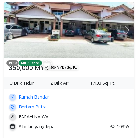
Previous
Sete
10
Milik Bebas
350,000 MYR
309 MYR / Sq. Ft.
3
Bilik Tidur
2
Bilik Air
1,133
Sq. Ft.
Rumah Bandar
Bertam Putra
FARAH NAJWA
8 bulan yang lepas
10355