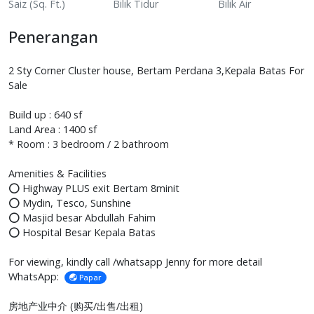
Saiz (Sq. Ft.)
Bilik Tidur
Bilik Air
Penerangan
2 Sty Corner Cluster house, Bertam Perdana 3,Kepala Batas For
Sale
Build up : 640 sf
Land Area : 1400 sf
* Room : 3 bedroom / 2 bathroom
Amenities & Facilities
⭕ Highway PLUS exit Bertam 8minit
⭕ Mydin, Tesco, Sunshine
⭕ Masjid besar Abdullah Fahim
⭕ Hospital Besar Kepala Batas
For viewing, kindly call /whatsapp Jenny for more detail
WhatsApp:
Papar
房地产业中介 (购买/出售/出租)