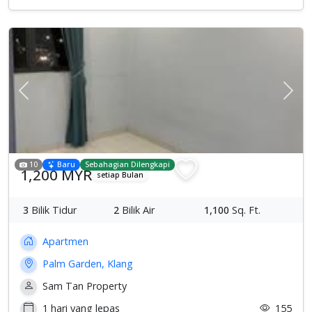
Previous
Sete
10
Baru
Sebahagian Dilengkapi
1,200 MYR
setiap Bulan
3
Bilik Tidur
2
Bilik Air
1,100
Sq. Ft.
Apartmen
Palm Garden, Klang
Sam Tan Property
1 hari yang lepas
155