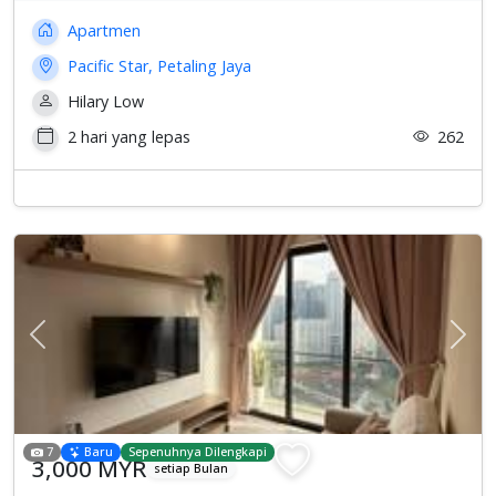
Apartmen
Pacific Star, Petaling Jaya
Hilary Low
2 hari yang lepas
262
Previous
Sete
7
Baru
Sepenuhnya Dilengkapi
3,000 MYR
setiap Bulan