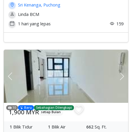
Sri Kenanga, Puchong
Linda BCM
1 hari yang lepas
159
Previous
Sete
10
Baru
Sebahagian Dilengkapi
1,900 MYR
setiap Bulan
1
Bilik Tidur
1
Bilik Air
662
Sq. Ft.