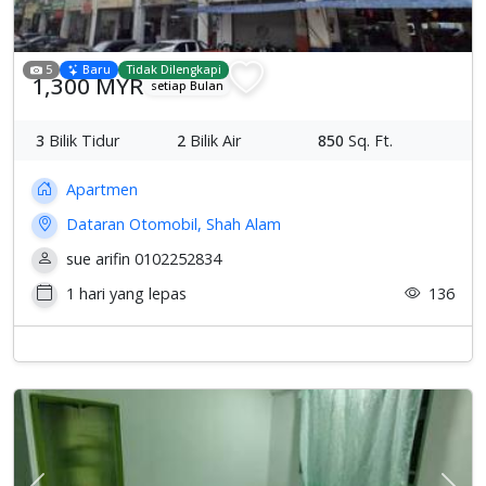
5
Baru
Tidak Dilengkapi
1,300 MYR
setiap Bulan
3
Bilik Tidur
2
Bilik Air
850
Sq. Ft.
Apartmen
Dataran Otomobil, Shah Alam
sue arifin 0102252834
1 hari yang lepas
136