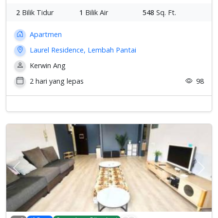
2
Bilik Tidur
1
Bilik Air
548
Sq. Ft.
Apartmen
Laurel Residence, Lembah Pantai
Kerwin Ang
2 hari yang lepas
98
Previous
Sete