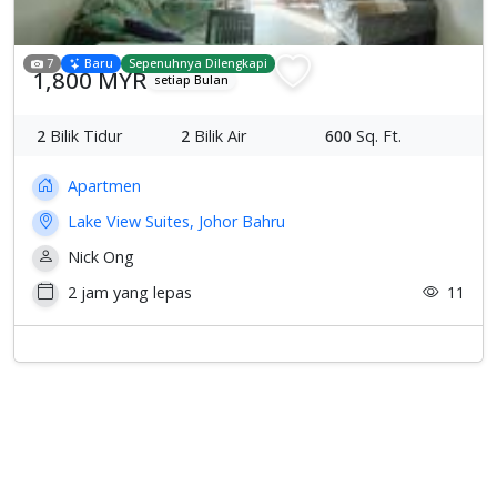
7
Baru
Sepenuhnya Dilengkapi
1,800 MYR
setiap Bulan
2
Bilik Tidur
2
Bilik Air
600
Sq. Ft.
Apartmen
Lake View Suites, Johor Bahru
Nick Ong
2 jam yang lepas
11