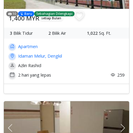
10
Baru
Sebahagian Dilengkapi
1,400 MYR
setiap Bulan
3
Bilik Tidur
2
Bilik Air
1,022
Sq. Ft.
Apartmen
Idaman Melur, Dengkil
Azlin Rashid
2 hari yang lepas
259
Previous
Sete