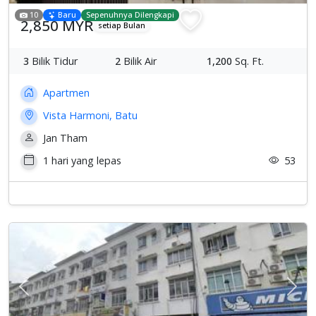
10
Baru
Sepenuhnya Dilengkapi
2,850 MYR
setiap Bulan
3
Bilik Tidur
2
Bilik Air
1,200
Sq. Ft.
Apartmen
Vista Harmoni, Batu
Jan Tham
1 hari yang lepas
53
Previous
Sete