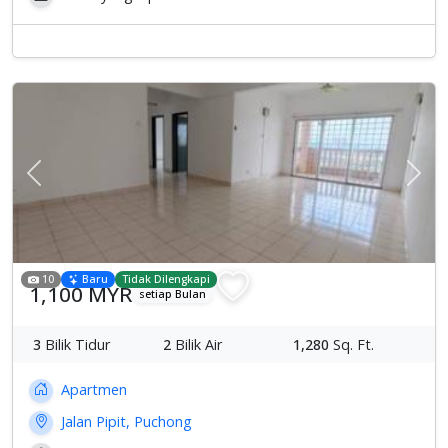
Previous
Sete
10
Baru
Tidak Dilengkapi
1,100 MYR
setiap Bulan
3
Bilik Tidur
2
Bilik Air
1,280
Sq. Ft.
Apartmen
Jalan Pipit, Puchong