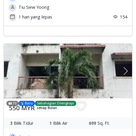
Tiu Siew Yoong
1 hari yang lepas
154
Previous
Sete
10
Baru
Sebahagian Dilengkapi
550 MYR
setiap Bulan
3
Bilik Tidur
1
Bilik Air
699
Sq. Ft.