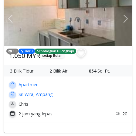
Previous
Sete
10
Baru
Sebahagian Dilengkapi
1,050 MYR
setiap Bulan
3
Bilik Tidur
2
Bilik Air
854
Sq. Ft.
Apartmen
Sri Wira, Ampang
Chris
2 jam yang lepas
20