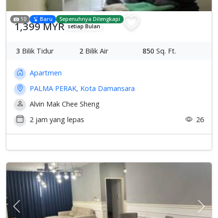
10
Baru
Sepenuhnya Dilengkapi
1,399 MYR
setiap Bulan
3
Bilik Tidur
2
Bilik Air
850
Sq. Ft.
Apartmen
PALMA PERAK, Kota Damansara
Alvin Mak Chee Sheng
2 jam yang lepas
26
Previous
Sete