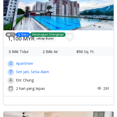
Previous
Sete
10
Baru
Sebahagian Dilengkapi
1,100 MYR
setiap Bulan
3
Bilik Tidur
2
Bilik Air
850
Sq. Ft.
Apartmen
Seri Jati, Setia Alam
Eric Chung
2 hari yang lepas
291