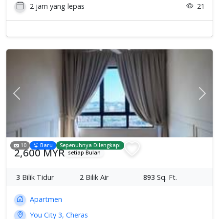
2 jam yang lepas
21
Previous
Sete
10
Baru
Sepenuhnya Dilengkapi
2,600 MYR
setiap Bulan
3
Bilik Tidur
2
Bilik Air
893
Sq. Ft.
Apartmen
You City 3, Cheras