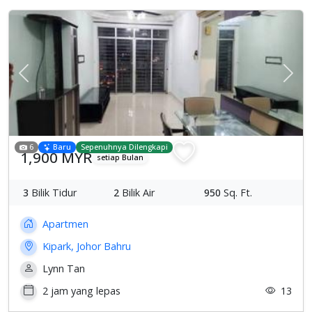
Previous
Sete
6
Baru
Sepenuhnya Dilengkapi
1,900 MYR
setiap Bulan
3
Bilik Tidur
2
Bilik Air
950
Sq. Ft.
Apartmen
Kipark, Johor Bahru
Lynn Tan
2 jam yang lepas
13