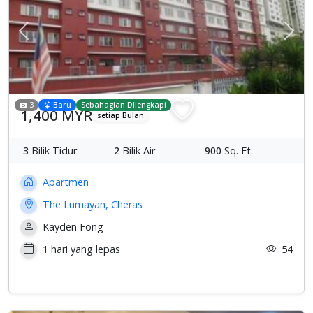
Previous
Sete
3
Baru
Sebahagian Dilengkapi
1,400 MYR
setiap Bulan
3
Bilik Tidur
2
Bilik Air
900
Sq. Ft.
Apartmen
The Lumayan, Cheras
Kayden Fong
1 hari yang lepas
54