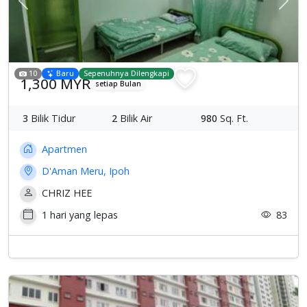
Previous
Sete
10
Baru
Sepenuhnya Dilengkapi
1,300 MYR
setiap Bulan
3
Bilik Tidur
2
Bilik Air
980
Sq. Ft.
Apartmen
D'Aman Meru, Ipoh
CHRIZ HEE
1 hari yang lepas
83