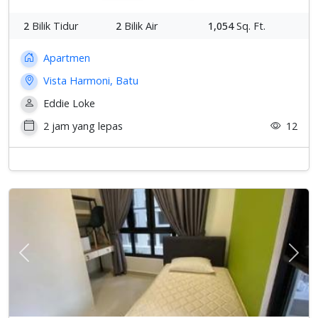
2
Bilik Tidur
2
Bilik Air
1,054
Sq. Ft.
Apartmen
Vista Harmoni, Batu
Eddie Loke
2 jam yang lepas
12
Previous
Sete