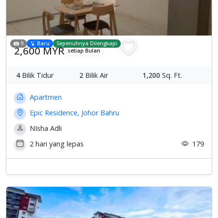
9
Baru
Sepenuhnya Dilengkapi
2,600 MYR
setiap Bulan
4
Bilik Tidur
2
Bilik Air
1,200
Sq. Ft.
Apartmen
Epic Residence, Johor Bahru
NIsha Adli
2 hari yang lepas
179