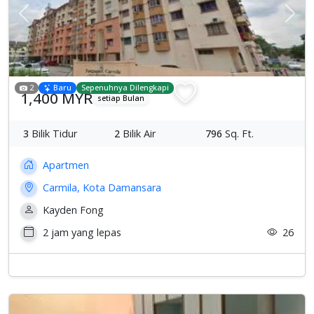
Previous
Sete
2
Baru
Sepenuhnya Dilengkapi
1,400 MYR
setiap Bulan
3
Bilik Tidur
2
Bilik Air
796
Sq. Ft.
Apartmen
Carmila, Kota Damansara
Kayden Fong
2 jam yang lepas
26