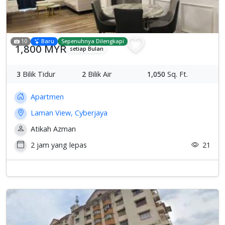
10
Baru
Sepenuhnya Dilengkapi
1,800 MYR
setiap Bulan
3
Bilik Tidur
2
Bilik Air
1,050
Sq. Ft.
Apartmen
Laman View, Cyberjaya
Atikah Azman
2 jam yang lepas
21