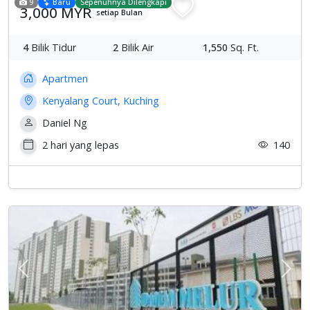
9
Baru
Sepenuhnya Dilengkapi
3,000 MYR
setiap Bulan
4
Bilik Tidur
2
Bilik Air
1,550
Sq. Ft.
Apartmen
Kenyalang Court, Kuching
Daniel Ng
2 hari yang lepas
140
Previous
Sete