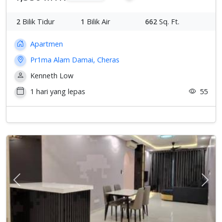
2
Bilik Tidur
1
Bilik Air
662
Sq. Ft.
Apartmen
Pr1ma Alam Damai, Cheras
Kenneth Low
1 hari yang lepas
55
Previous
Sete