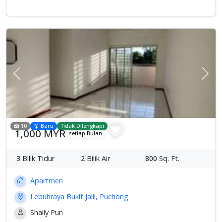
Previous
Sete
10
Baru
Tidak Dilengkapi
1,000 MYR
setiap Bulan
3
Bilik Tidur
2
Bilik Air
800
Sq. Ft.
Apartmen
Lebuhraya Bukit Jalil, Puchong
Shally Pun