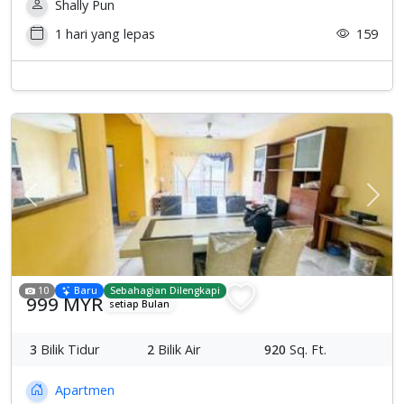
Shally Pun
1 hari yang lepas
159
Previous
Sete
10
Baru
Sebahagian Dilengkapi
999 MYR
setiap Bulan
3
Bilik Tidur
2
Bilik Air
920
Sq. Ft.
Apartmen