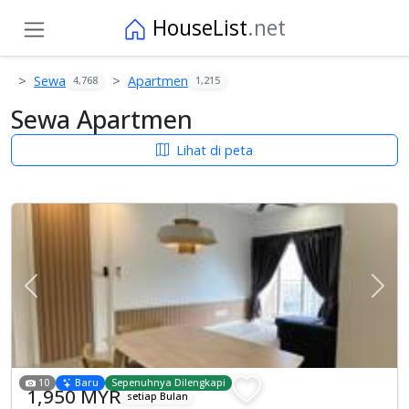
HouseList
.net
Sewa
Apartmen
4,768
1,215
Sewa Apartmen
Lihat di peta
Previous
Sete
10
Baru
Sepenuhnya Dilengkapi
1,950 MYR
setiap Bulan