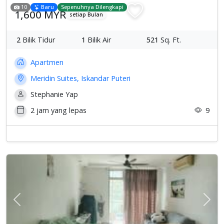
10
Baru
Sepenuhnya Dilengkapi
1,600 MYR
setiap Bulan
2
Bilik Tidur
1
Bilik Air
521
Sq. Ft.
Apartmen
Meridin Suites, Iskandar Puteri
Stephanie Yap
2 jam yang lepas
9
Previous
Sete