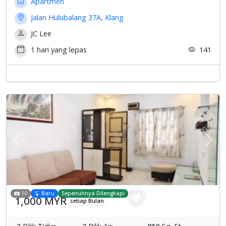
Apartmen
Jalan Hulubalang 37A, Klang
JC Lee
1 hari yang lepas
141
Previous
Sete
10
Baru
Sepenuhnya Dilengkapi
1,000 MYR
setiap Bulan