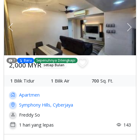
Previous
Sete
7
Baru
Sepenuhnya Dilengkapi
2,000 MYR
setiap Bulan
1
Bilik Tidur
1
Bilik Air
700
Sq. Ft.
Apartmen
Symphony Hills, Cyberjaya
Freddy So
1 hari yang lepas
143