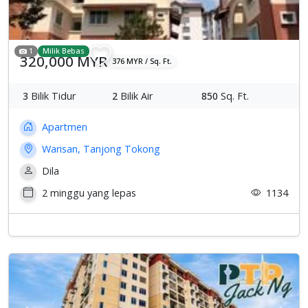
1
Milik Bebas
320,000 MYR
376 MYR / Sq. Ft.
3
Bilik Tidur
2
Bilik Air
850
Sq. Ft.
Apartmen
Warisan, Tanjong Tokong
Dila
2 minggu yang lepas
1134