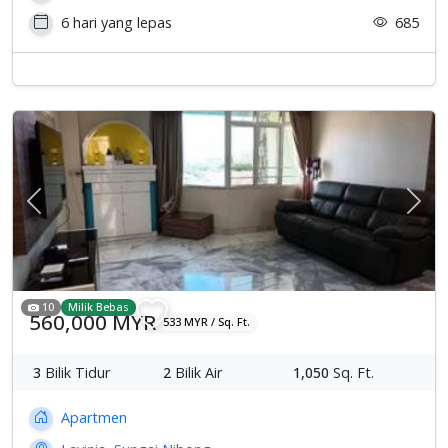
6 hari yang lepas
685
Previous
Sete
10
Milik Bebas
560,000 MYR
533 MYR / Sq. Ft.
3
Bilik Tidur
2
Bilik Air
1,050
Sq. Ft.
Apartmen