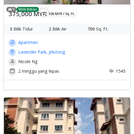
9
Milik Bebas
375,000 MYR
536 MYR / Sq. Ft.
3
Bilik Tidur
2
Bilik Air
700
Sq. Ft.
Apartmen
Lavender Park, Jelutong
Nicole Ng
2 minggu yang lepas
1545