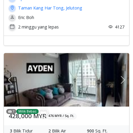
Taman Kang Har Tong, Jelutong
Eric Boh
2 minggu yang lepas
4127
Previous
Sete
7
Milik Bebas
428,000 MYR
476 MYR / Sq. Ft.
3
Bilik Tidur
2
Bilik Air
900
Sq. Ft.