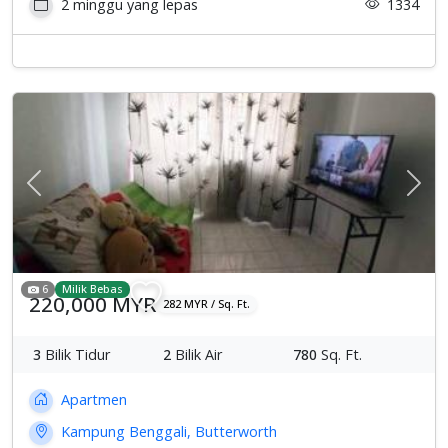
2 minggu yang lepas
1334
Previous
Sete
6
Milik Bebas
220,000 MYR
282 MYR / Sq. Ft.
3
Bilik Tidur
2
Bilik Air
780
Sq. Ft.
Apartmen
Kampung Benggali, Butterworth