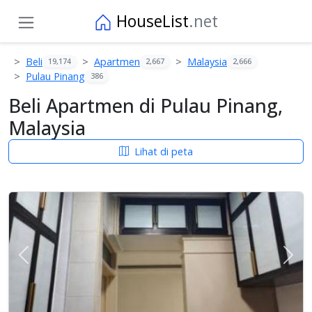
HouseList
.net
Beli
Apartmen
Malaysia
19,174
2,667
2,666
Pulau Pinang
386
Beli Apartmen di Pulau Pinang,
Malaysia
Lihat di peta
Previous
Sete