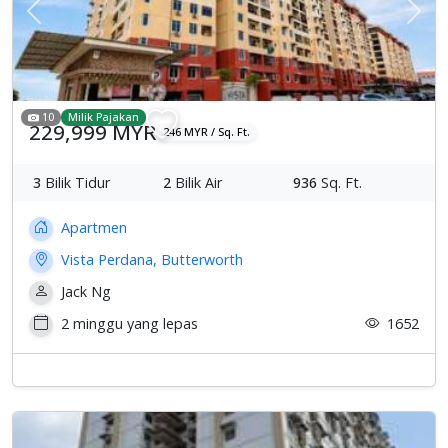
Previous
Sete
10
Milik Pajakan
229,999 MYR
246 MYR / Sq. Ft.
3
Bilik Tidur
2
Bilik Air
936
Sq. Ft.
Apartmen
Vista Perdana, Butterworth
Jack Ng
2 minggu yang lepas
1652