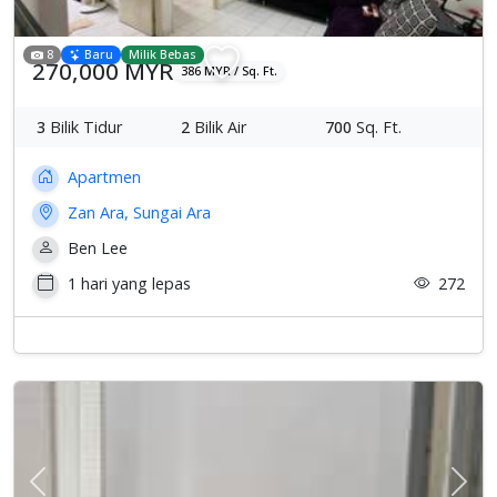
8
Baru
Milik Bebas
270,000 MYR
386 MYR / Sq. Ft.
3
Bilik Tidur
2
Bilik Air
700
Sq. Ft.
Apartmen
Zan Ara, Sungai Ara
Ben Lee
1 hari yang lepas
272
Previous
Sete