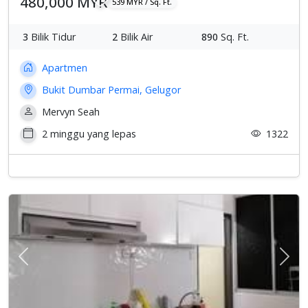
480,000 MYR
539 MYR / Sq. Ft.
3
Bilik Tidur
2
Bilik Air
890
Sq. Ft.
Apartmen
Bukit Dumbar Permai, Gelugor
Mervyn Seah
2 minggu yang lepas
1322
Previous
Sete