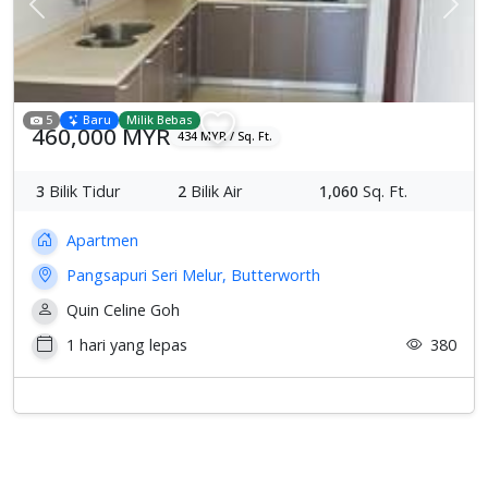
Previous
Sete
5
Baru
Milik Bebas
460,000 MYR
434 MYR / Sq. Ft.
3
Bilik Tidur
2
Bilik Air
1,060
Sq. Ft.
Apartmen
Pangsapuri Seri Melur, Butterworth
Quin Celine Goh
1 hari yang lepas
380