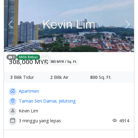
Previous
Sete
6
Milik Bebas
308,000 MYR
385 MYR / Sq. Ft.
3
Bilik Tidur
2
Bilik Air
800
Sq. Ft.
Apartmen
Taman Seri Damai, Jelutong
Kevin Lim
3 minggu yang lepas
4914