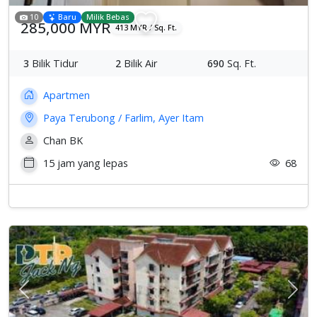
10
Baru
Milik Bebas
285,000 MYR
413 MYR / Sq. Ft.
3
Bilik Tidur
2
Bilik Air
690
Sq. Ft.
Apartmen
Paya Terubong / Farlim, Ayer Itam
Chan BK
15 jam yang lepas
68
Previous
Sete