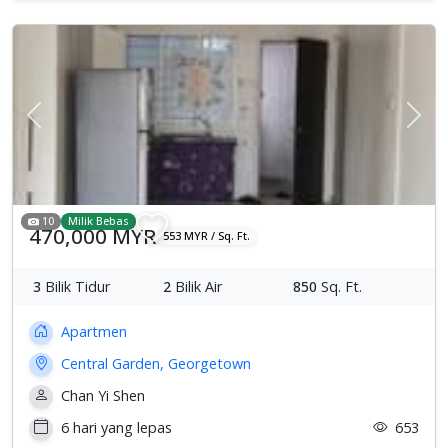
Previous
Sete
10
Milik Bebas
470,000 MYR
553 MYR / Sq. Ft.
3
Bilik Tidur
2
Bilik Air
850
Sq. Ft.
Apartmen
Central Garden, Georgetown
Chan Yi Shen
6 hari yang lepas
653