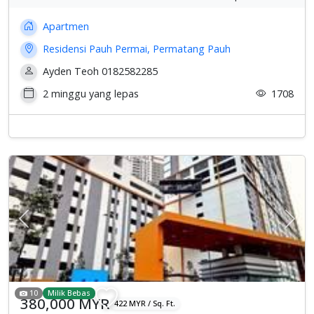
Apartmen
Residensi Pauh Permai, Permatang Pauh
Ayden Teoh 0182582285
2 minggu yang lepas
1708
Previous
Sete
10
Milik Bebas
380,000 MYR
422 MYR / Sq. Ft.