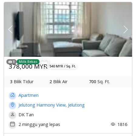
Previous
Sete
8
Milik Bebas
378,000 MYR
540 MYR / Sq. Ft.
3
Bilik Tidur
2
Bilik Air
700
Sq. Ft.
Apartmen
Jelutong Harmony View, Jelutong
DK Tan
2 minggu yang lepas
1816