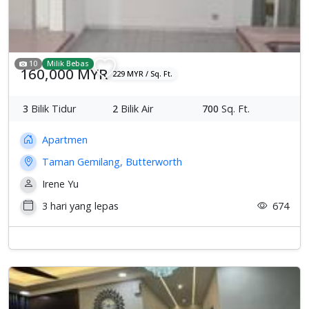
10
Milik Bebas
160,000 MYR
229 MYR / Sq. Ft.
3
Bilik Tidur
2
Bilik Air
700
Sq. Ft.
Apartmen
Taman Gemilang, Butterworth
Irene Yu
3 hari yang lepas
674