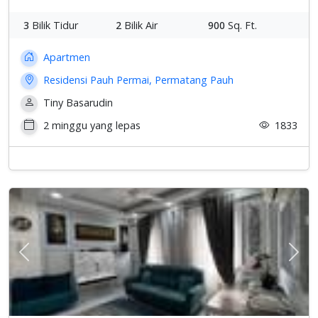
3
Bilik Tidur
2
Bilik Air
900
Sq. Ft.
Apartmen
Residensi Pauh Permai, Permatang Pauh
Tiny Basarudin
2 minggu yang lepas
1833
Previous
Sete