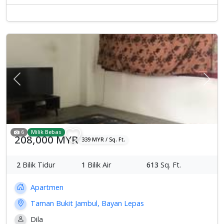
Previous
Sete
6
Milik Bebas
208,000 MYR
339 MYR / Sq. Ft.
2
Bilik Tidur
1
Bilik Air
613
Sq. Ft.
Apartmen
Taman Bukit Jambul, Bayan Lepas
Dila