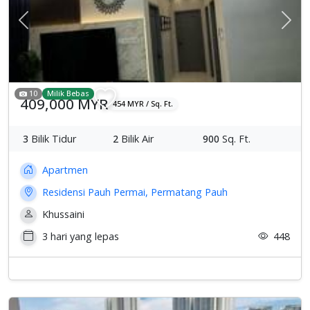
Previous
Sete
10
Milik Bebas
409,000 MYR
454 MYR / Sq. Ft.
3
Bilik Tidur
2
Bilik Air
900
Sq. Ft.
Apartmen
Residensi Pauh Permai, Permatang Pauh
Khussaini
3 hari yang lepas
448