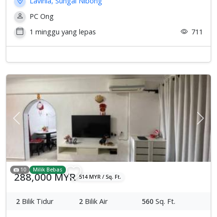
Lavinia, Sungai Nibong
PC Ong
1 minggu yang lepas
711
Previous
Sete
10
Milik Bebas
288,000 MYR
514 MYR / Sq. Ft.
2
Bilik Tidur
2
Bilik Air
560
Sq. Ft.