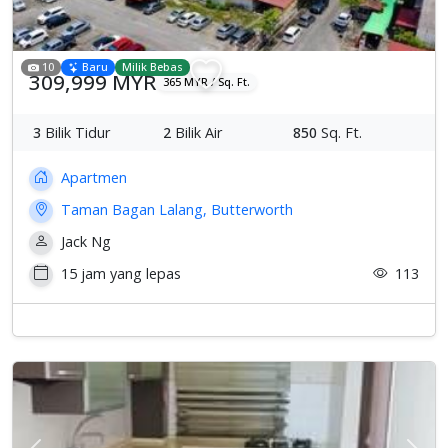
10
Baru
Milik Bebas
309,999 MYR
365 MYR / Sq. Ft.
3
Bilik Tidur
2
Bilik Air
850
Sq. Ft.
Apartmen
Taman Bagan Lalang, Butterworth
Jack Ng
15 jam yang lepas
113