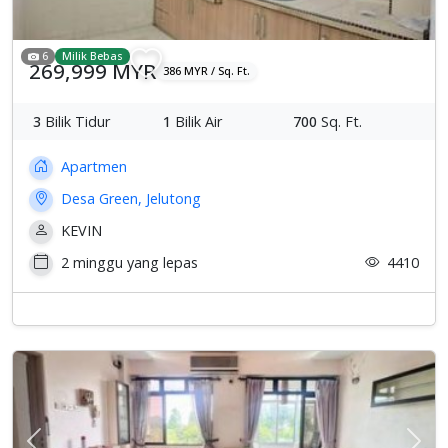
6
Milik Bebas
269,999 MYR
386 MYR / Sq. Ft.
3
Bilik Tidur
1
Bilik Air
700
Sq. Ft.
Apartmen
Desa Green, Jelutong
KEVIN
2 minggu yang lepas
4410