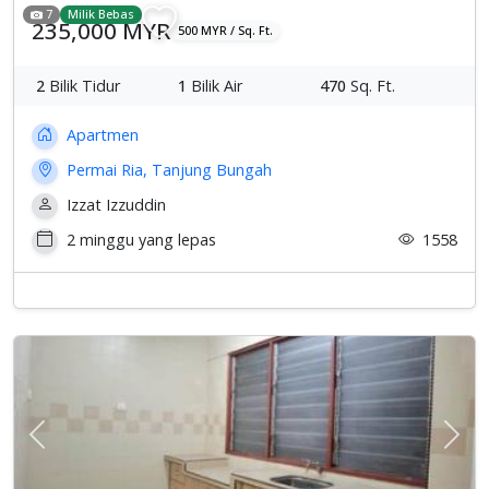
7
Milik Bebas
235,000 MYR
500 MYR / Sq. Ft.
2
Bilik Tidur
1
Bilik Air
470
Sq. Ft.
Apartmen
Permai Ria, Tanjung Bungah
Izzat Izzuddin
2 minggu yang lepas
1558
Previous
Sete