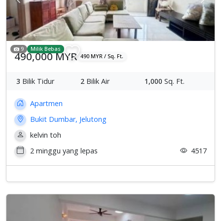
Previous
Sete
9
Milik Bebas
490,000 MYR
490 MYR / Sq. Ft.
3
Bilik Tidur
2
Bilik Air
1,000
Sq. Ft.
Apartmen
Bukit Dumbar, Jelutong
kelvin toh
2 minggu yang lepas
4517