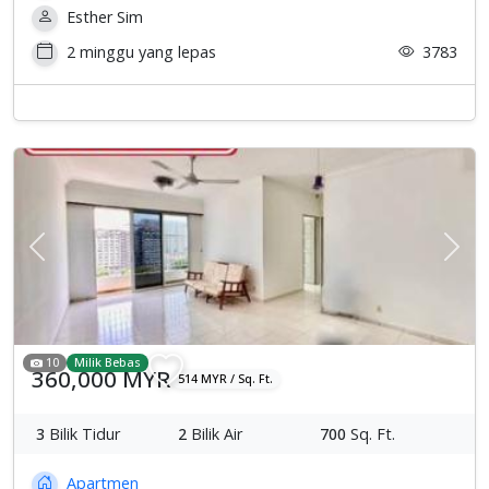
Esther Sim
2 minggu yang lepas
3783
Previous
Sete
10
Milik Bebas
360,000 MYR
514 MYR / Sq. Ft.
3
Bilik Tidur
2
Bilik Air
700
Sq. Ft.
Apartmen