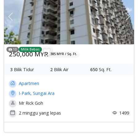
Previous
Sete
10
Milik Bebas
250,000 MYR
385 MYR / Sq. Ft.
3
Bilik Tidur
2
Bilik Air
650
Sq. Ft.
Apartmen
I-Park, Sungai Ara
Mr Rick Goh
2 minggu yang lepas
1499