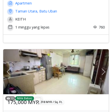
Apartmen
Taman Utara, Batu Uban
KEITH
1 minggu yang lepas
760
Previous
Sete
10
Milik Bebas
175,000 MYR
318 MYR / Sq. Ft.