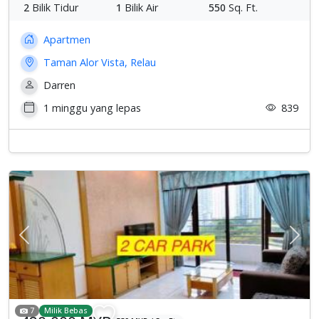
2
Bilik Tidur
1
Bilik Air
550
Sq. Ft.
Apartmen
Taman Alor Vista, Relau
Darren
1 minggu yang lepas
839
Previous
Sete
7
Milik Bebas