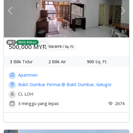
Previous
Sete
5
Milik Bebas
500,000 MYR
556 MYR / Sq. Ft.
3
Bilik Tidur
2
Bilik Air
900
Sq. Ft.
Apartmen
Bukit Dumbar Permai @ Bukit Dumbar, Gelugor
CL LOH
3 minggu yang lepas
2674