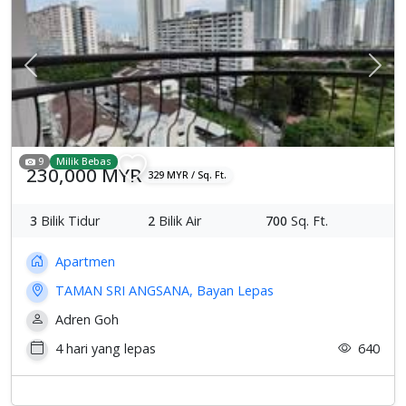
Previous
Sete
9
Milik Bebas
230,000 MYR
329 MYR / Sq. Ft.
3
Bilik Tidur
2
Bilik Air
700
Sq. Ft.
Apartmen
TAMAN SRI ANGSANA, Bayan Lepas
Adren Goh
4 hari yang lepas
640