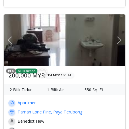
Previous
Sete
6
Milik Bebas
200,000 MYR
364 MYR / Sq. Ft.
2
Bilik Tidur
1
Bilik Air
550
Sq. Ft.
Apartmen
Taman Lone Pine, Paya Terubong
Benedict Hew