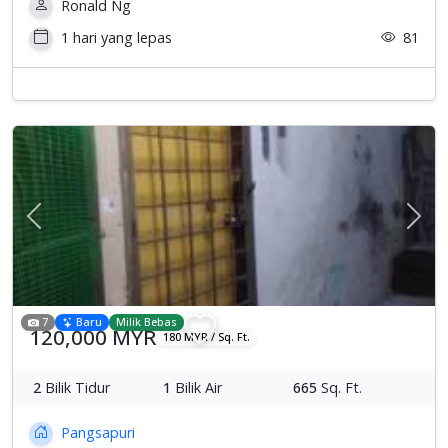
Ronald Ng
1 hari yang lepas
81
Previous
Sete
7
Baru
Milik Bebas
120,000 MYR
180 MYR / Sq. Ft.
2
Bilik Tidur
1
Bilik Air
665
Sq. Ft.
Pangsapuri