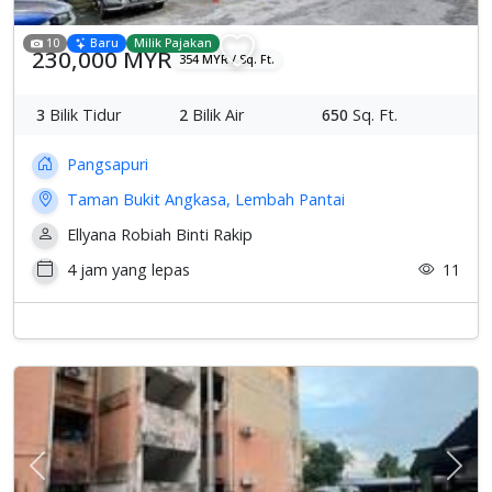
10
Baru
Milik Pajakan
230,000 MYR
354 MYR / Sq. Ft.
3
Bilik Tidur
2
Bilik Air
650
Sq. Ft.
Pangsapuri
Taman Bukit Angkasa, Lembah Pantai
Ellyana Robiah Binti Rakip
4 jam yang lepas
11
Previous
Sete