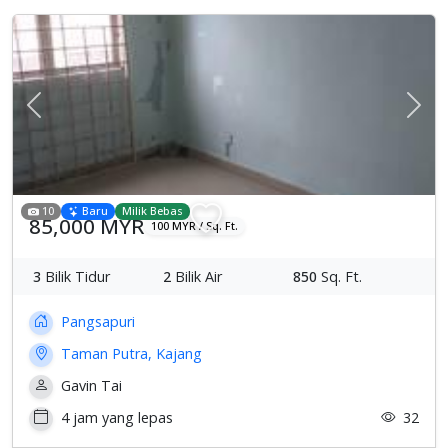
Previous
Sete
10
Baru
Milik Bebas
85,000 MYR
100 MYR / Sq. Ft.
3
Bilik Tidur
2
Bilik Air
850
Sq. Ft.
Pangsapuri
Taman Putra, Kajang
Gavin Tai
4 jam yang lepas
32