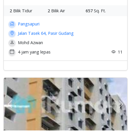
2
Bilik Tidur
2
Bilik Air
657
Sq. Ft.
Pangsapuri
Jalan Tasek 64, Pasir Gudang
Mohd Azwan
4 jam yang lepas
11
Previous
Sete