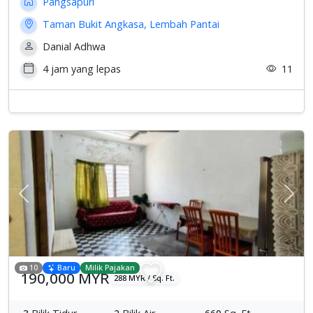
Pangsapuri
Taman Bukit Angkasa, Lembah Pantai
Danial Adhwa
4 jam yang lepas
11
Previous
Sete
10
Baru
Milik Pajakan
190,000 MYR
288 MYR / Sq. Ft.