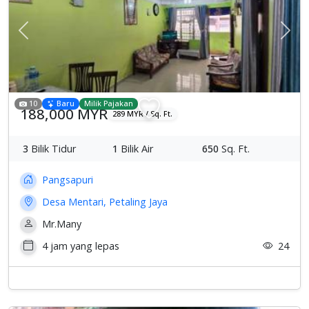
Previous
Sete
10
Baru
Milik Pajakan
188,000 MYR
289 MYR / Sq. Ft.
3
Bilik Tidur
1
Bilik Air
650
Sq. Ft.
Pangsapuri
Desa Mentari, Petaling Jaya
Mr.Many
4 jam yang lepas
24