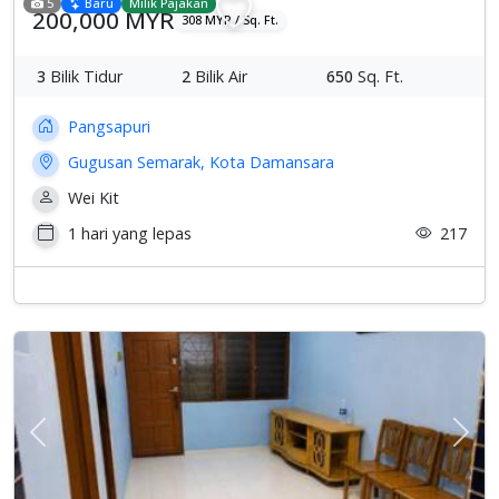
5
Baru
Milik Pajakan
200,000 MYR
308 MYR / Sq. Ft.
3
Bilik Tidur
2
Bilik Air
650
Sq. Ft.
Pangsapuri
Gugusan Semarak, Kota Damansara
Wei Kit
1 hari yang lepas
217
Previous
Sete