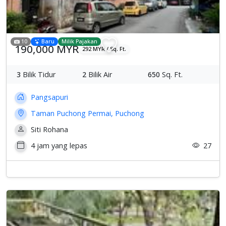
10
Baru
Milik Pajakan
190,000 MYR
292 MYR / Sq. Ft.
3
Bilik Tidur
2
Bilik Air
650
Sq. Ft.
Pangsapuri
Taman Puchong Permai, Puchong
Siti Rohana
4 jam yang lepas
27