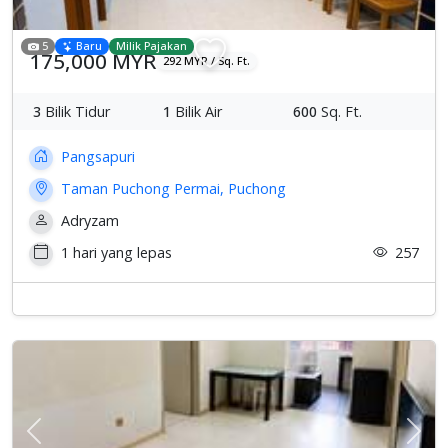
5
Baru
Milik Pajakan
175,000 MYR
292 MYR / Sq. Ft.
3
Bilik Tidur
1
Bilik Air
600
Sq. Ft.
Pangsapuri
Taman Puchong Permai, Puchong
Adryzam
1 hari yang lepas
257
Previous
Sete