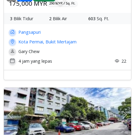
175,000 MYR
290 MYR / Sq. Ft.
3
Bilik Tidur
2
Bilik Air
603
Sq. Ft.
Pangsapuri
Kota Permai, Bukit Mertajam
Gary Chew
4 jam yang lepas
22
Previous
Sete