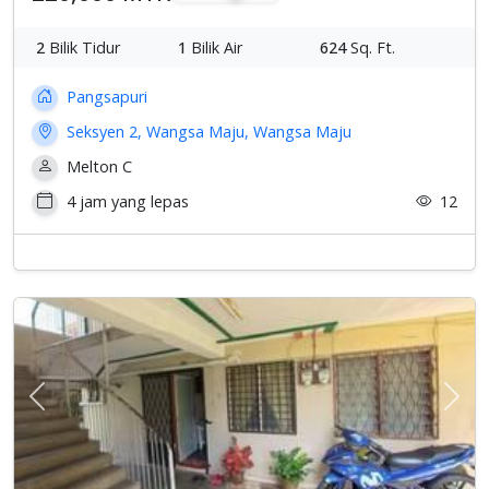
2
Bilik Tidur
1
Bilik Air
624
Sq. Ft.
Pangsapuri
Seksyen 2, Wangsa Maju, Wangsa Maju
Melton C
4 jam yang lepas
12
Previous
Sete