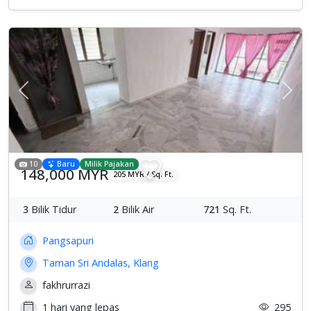
Previous
Sete
10
Baru
Milik Pajakan
148,000 MYR
205 MYR / Sq. Ft.
3
Bilik Tidur
2
Bilik Air
721
Sq. Ft.
Pangsapuri
Taman Sri Andalas, Klang
fakhrurrazi
1 hari yang lepas
295