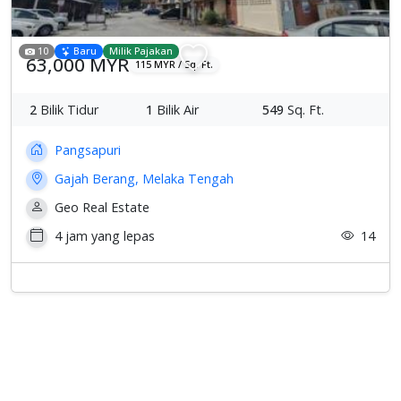
10
Baru
Milik Pajakan
63,000 MYR
115 MYR / Sq. Ft.
2
Bilik Tidur
1
Bilik Air
549
Sq. Ft.
Pangsapuri
Gajah Berang, Melaka Tengah
Geo Real Estate
4 jam yang lepas
14