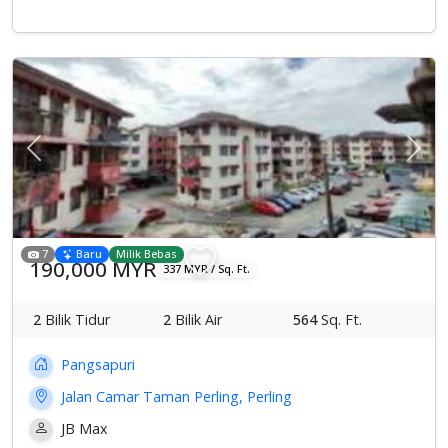
Previous
Sete
7
Baru
Milik Bebas
190,000 MYR
337 MYR / Sq. Ft.
2
Bilik Tidur
2
Bilik Air
564
Sq. Ft.
Pangsapuri
Jalan Camar Taman Perling, Perling
JB Max