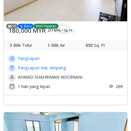
10
Baru
Milik Pajakan
180,000 MYR
277 MYR / Sq. Ft.
3
Bilik Tidur
1
Bilik Air
650
Sq. Ft.
Pangsapuri
Pangsapuri Inai, Ampang
AHMAD SHAHRIMAN NOORRANI
1 hari yang lepas
269