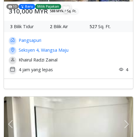
10
Baru
Milik Pajakan
310,000 MYR
588 MYR / Sq. Ft.
3
Bilik Tidur
2
Bilik Air
527
Sq. Ft.
Pangsapuri
Seksyen 4, Wangsa Maju
Khairul Radzi Zainal
4 jam yang lepas
4
Previous
Sete