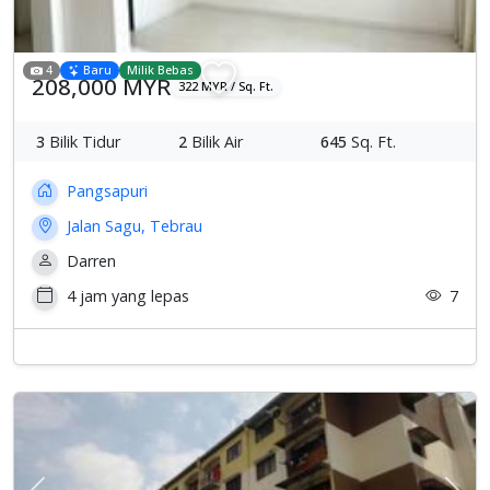
4
Baru
Milik Bebas
208,000 MYR
322 MYR / Sq. Ft.
3
Bilik Tidur
2
Bilik Air
645
Sq. Ft.
Pangsapuri
Jalan Sagu, Tebrau
Darren
4 jam yang lepas
7