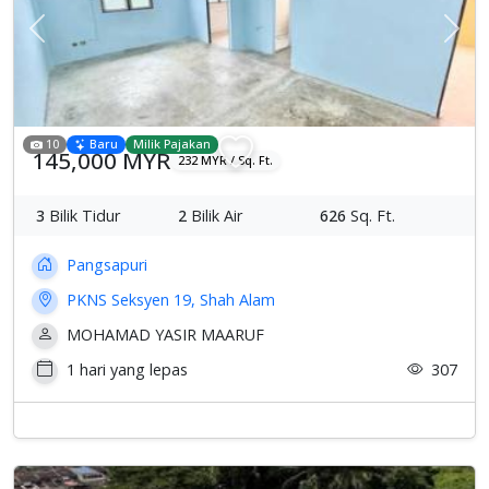
Previous
Sete
10
Baru
Milik Pajakan
145,000 MYR
232 MYR / Sq. Ft.
3
Bilik Tidur
2
Bilik Air
626
Sq. Ft.
Pangsapuri
PKNS Seksyen 19, Shah Alam
MOHAMAD YASIR MAARUF
1 hari yang lepas
307