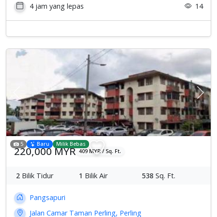
4 jam yang lepas
14
Previous
Sete
5
Baru
Milik Bebas
220,000 MYR
409 MYR / Sq. Ft.
2
Bilik Tidur
1
Bilik Air
538
Sq. Ft.
Pangsapuri
Jalan Camar Taman Perling, Perling