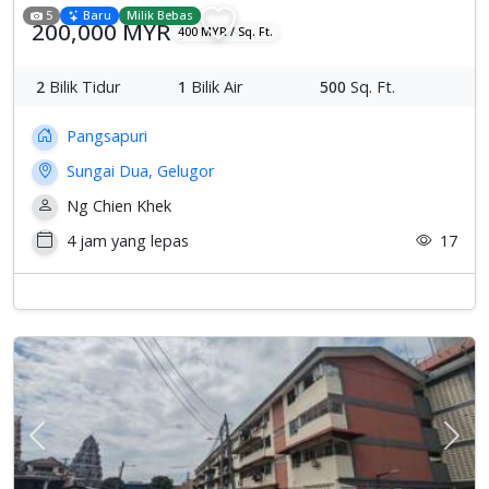
5
Baru
Milik Bebas
200,000 MYR
400 MYR / Sq. Ft.
2
Bilik Tidur
1
Bilik Air
500
Sq. Ft.
Pangsapuri
Sungai Dua, Gelugor
Ng Chien Khek
4 jam yang lepas
17
Previous
Sete