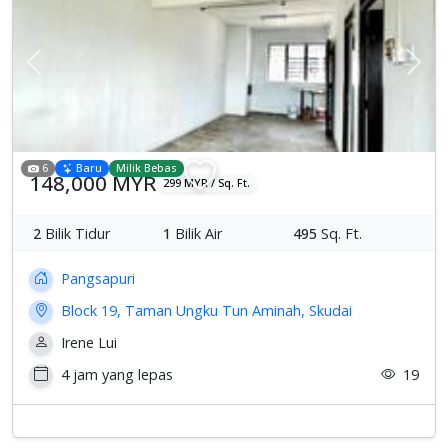
Previous
Sete
6
Baru
Milik Bebas
148,000 MYR
299 MYR / Sq. Ft.
2
Bilik Tidur
1
Bilik Air
495
Sq. Ft.
Pangsapuri
Block 19, Taman Ungku Tun Aminah, Skudai
Irene Lui
4 jam yang lepas
19