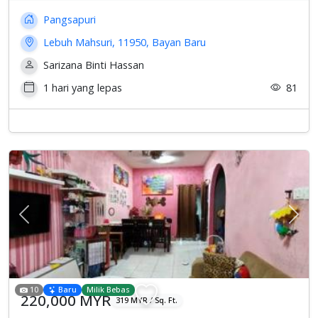
Pangsapuri
Lebuh Mahsuri, 11950, Bayan Baru
Sarizana Binti Hassan
1 hari yang lepas
81
Previous
Sete
10
Baru
Milik Bebas
220,000 MYR
319 MYR / Sq. Ft.