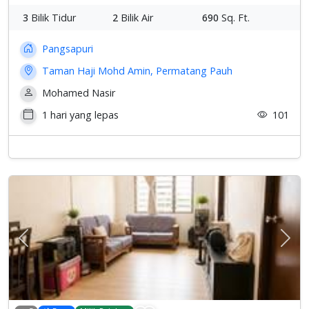
3
Bilik Tidur
2
Bilik Air
690
Sq. Ft.
Pangsapuri
Taman Haji Mohd Amin, Permatang Pauh
Mohamed Nasir
1 hari yang lepas
101
Previous
Sete