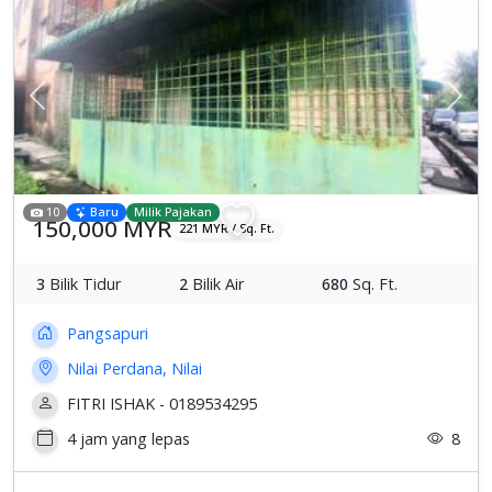
Previous
Sete
10
Baru
Milik Pajakan
150,000 MYR
221 MYR / Sq. Ft.
3
Bilik Tidur
2
Bilik Air
680
Sq. Ft.
Pangsapuri
Nilai Perdana, Nilai
FITRI ISHAK - 0189534295
4 jam yang lepas
8