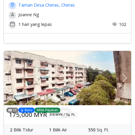
Taman Desa Cheras, Cheras
Joanne Ng
1 hari yang lepas
102
Previous
Sete
10
Baru
Milik Pajakan
175,000 MYR
318 MYR / Sq. Ft.
2
Bilik Tidur
1
Bilik Air
550
Sq. Ft.