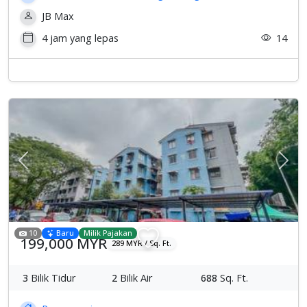
JB Max
4 jam yang lepas
14
Previous
Sete
10
Baru
Milik Pajakan
199,000 MYR
289 MYR / Sq. Ft.
3
Bilik Tidur
2
Bilik Air
688
Sq. Ft.