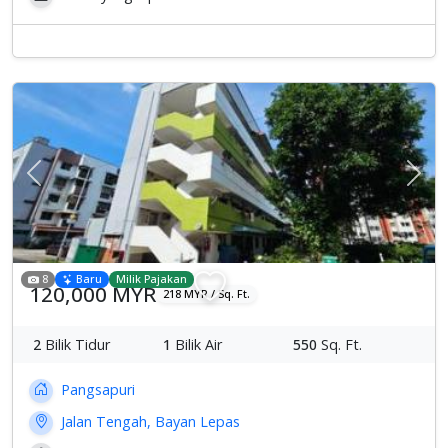
Previous
Sete
8
Baru
Milik Pajakan
120,000 MYR
218 MYR / Sq. Ft.
2
Bilik Tidur
1
Bilik Air
550
Sq. Ft.
Pangsapuri
Jalan Tengah, Bayan Lepas