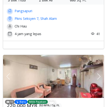
3
Bilik Tidur
2
Bilik Air
660
Sq. Ft.
Pangsapuri
Pkns Seksyen 7, Shah Alam
Chi Hau
4 jam yang lepas
41
Previous
Sete
10
Baru
Milik Pajakan
220,000 MYR
353 MYR / Sq. Ft.