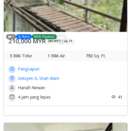
Previous
Sete
9
Baru
Milik Pajakan
210,000 MYR
280 MYR / Sq. Ft.
3
Bilik Tidur
1
Bilik Air
750
Sq. Ft.
Pangsapuri
Seksyen 6, Shah Alam
Hanafi Nirwan
4 jam yang lepas
41