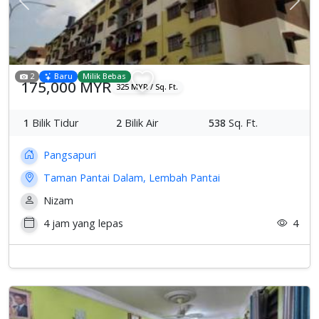
Previous
Sete
2
Baru
Milik Bebas
175,000 MYR
325 MYR / Sq. Ft.
1
Bilik Tidur
2
Bilik Air
538
Sq. Ft.
Pangsapuri
Taman Pantai Dalam, Lembah Pantai
Nizam
4 jam yang lepas
4