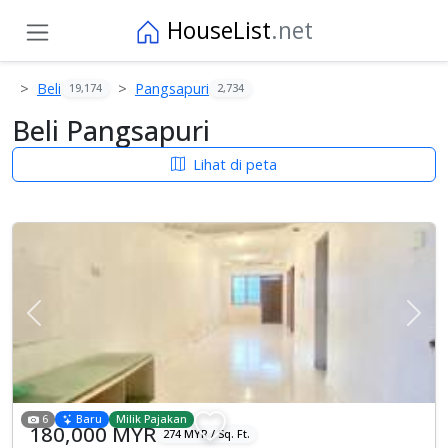
HouseList
.net
Beli
Pangsapuri
19,174
2,734
Beli Pangsapuri
Lihat di peta
Previous
Sete
6
Baru
Milik Pajakan
180,000 MYR
274 MYR / Sq. Ft.