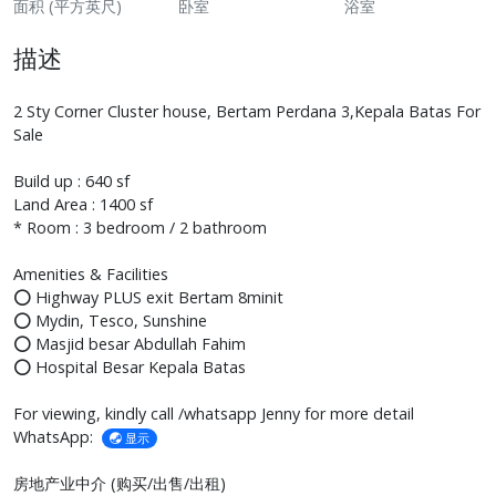
面积 (平方英尺)
卧室
浴室
描述
2 Sty Corner Cluster house, Bertam Perdana 3,Kepala Batas For
Sale
Build up : 640 sf
Land Area : 1400 sf
* Room : 3 bedroom / 2 bathroom
Amenities & Facilities
⭕ Highway PLUS exit Bertam 8minit
⭕ Mydin, Tesco, Sunshine
⭕ Masjid besar Abdullah Fahim
⭕ Hospital Besar Kepala Batas
For viewing, kindly call /whatsapp Jenny for more detail
WhatsApp:
显示
房地产业中介 (购买/出售/出租)