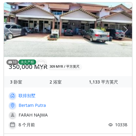
Previous
下一
10
永久产权
350,000 MYR
309 MYR / 平方英尺
3
卧室
2
浴室
1,133
平方英尺
联排别墅
Bertam Putra
FARAH NAJWA
8 个月前
10338