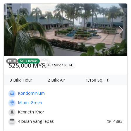
Previous
Sete
10
Milik Bebas
525,000 MYR
457 MYR / Sq. Ft.
3
Bilik Tidur
2
Bilik Air
1,150
Sq. Ft.
Kondominium
Miami Green
Kenneth Khor
4 bulan yang lepas
4883