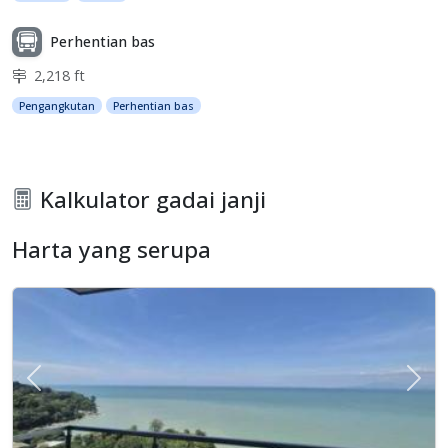
Perhentian bas
2,218 ft
Pengangkutan
Perhentian bas
Kalkulator gadai janji
Harta yang serupa
Previous
Sete