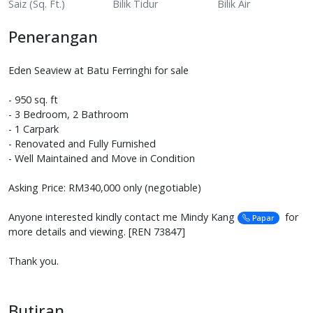
Saiz (Sq. Ft.)
Bilik Tidur
Bilik Air
Penerangan
Eden Seaview at Batu Ferringhi for sale
- 950 sq. ft
- 3 Bedroom, 2 Bathroom
- 1 Carpark
- Renovated and Fully Furnished
- Well Maintained and Move in Condition
Asking Price: RM340,000 only (negotiable)
Anyone interested kindly contact me Mindy Kang
for
Papar
more details and viewing. [REN 73847]
Thank you.
Butiran