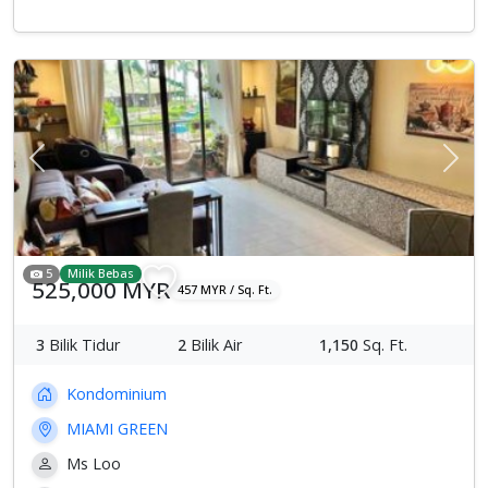
Previous
Sete
5
Milik Bebas
525,000 MYR
457 MYR / Sq. Ft.
3
Bilik Tidur
2
Bilik Air
1,150
Sq. Ft.
Kondominium
MIAMI GREEN
Ms Loo