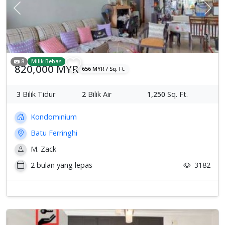
Previous
Sete
8
Milik Bebas
820,000 MYR
656 MYR / Sq. Ft.
3
Bilik Tidur
2
Bilik Air
1,250
Sq. Ft.
Kondominium
Batu Ferringhi
M. Zack
2 bulan yang lepas
3182