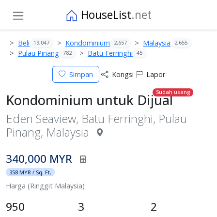
HouseList
.net
Beli
Kondominium
Malaysia
19,047
2,657
2,655
Pulau Pinang
Batu Ferringhi
782
45
Simpan
Kongsi
Lapor
Sudah usang
Kondominium untuk Dijual
Eden Seaview, Batu Ferringhi, Pulau
Pinang, Malaysia
340,000 MYR
358 MYR / Sq. Ft.
Harga (Ringgit Malaysia)
950
3
2