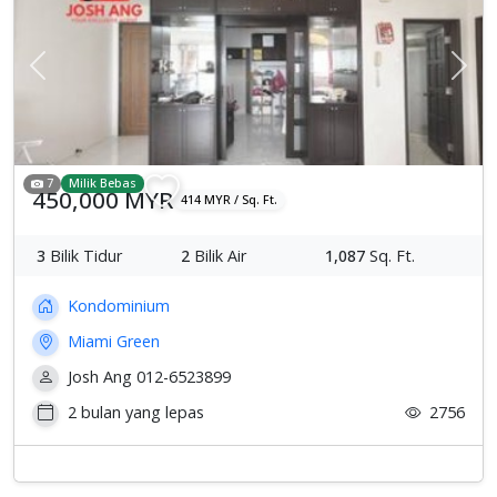
Previous
Sete
7
Milik Bebas
450,000 MYR
414 MYR / Sq. Ft.
3
Bilik Tidur
2
Bilik Air
1,087
Sq. Ft.
Kondominium
Miami Green
Josh Ang 012-6523899
2 bulan yang lepas
2756