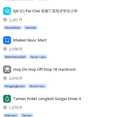
SJK (C) Pai Chai 峇都丁宜培才华文小学
2,201 ft
Pendidikan
Sekolah
Khaleel Noor Mart
2,556 ft
Membeli-belah
Pasar raya
Hop On Hop Off Stop 18 Hardrock
2,618 ft
Pengangkutan
Stesen bas
Taman Poket Lengkok Sungai Emas 4
1,079 ft
Rekreasi
Taman