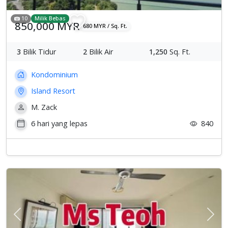
10
Milik Bebas
850,000 MYR
680 MYR / Sq. Ft.
3
Bilik Tidur
2
Bilik Air
1,250
Sq. Ft.
Kondominium
Island Resort
M. Zack
6 hari yang lepas
840
Previous
Sete