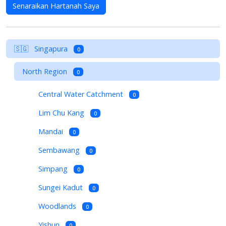
Senaraikan Hartanah Saya
🇸🇬
Singapura
0
North Region
0
Central Water Catchment
0
Lim Chu Kang
0
Mandai
0
Sembawang
0
Simpang
0
Sungei Kadut
0
Woodlands
0
Yishun
0