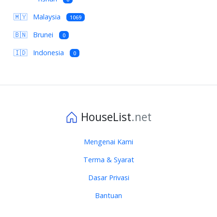
🇲🇾
Malaysia
1069
🇧🇳
Brunei
0
🇮🇩
Indonesia
0
HouseList
.net
Mengenai Kami
Terma & Syarat
Dasar Privasi
Bantuan