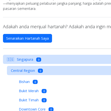
—menyajikan peluang pelaburan jangka panjang; harga adalah pr
pasaran sementara.
Adakah anda menjual hartanah? Adakah anda ingin me
Senaraikan Hartanah Saya
🇸🇬
Singapura
0
Central Region
0
Bishan
0
Bukit Merah
0
Bukit Timah
0
Downtown Core
0