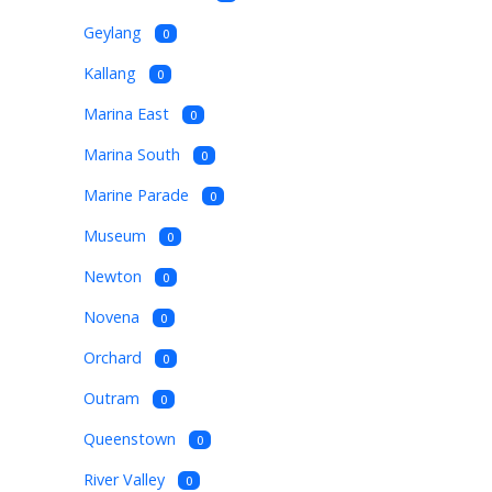
Geylang
0
Kallang
0
Marina East
0
Marina South
0
Marine Parade
0
Museum
0
Newton
0
Novena
0
Orchard
0
Outram
0
Queenstown
0
River Valley
0