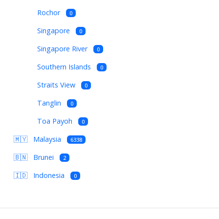
Rochor
0
Singapore
0
Singapore River
0
Southern Islands
0
Straits View
0
Tanglin
0
Toa Payoh
0
🇲🇾
Malaysia
6338
🇧🇳
Brunei
2
🇮🇩
Indonesia
0