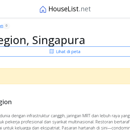
HouseList
.net
on
0
egion, Singapura
Lihat di peta
gion
unia dengan infrastruktur canggih, jaringan MRT dan lebuh raya ya
 pekerja profesional dan syarikat multinasional. Restoran bertaraf
 untuk keluarga dan ekspatriat. Pasaran hartanah di sini—condom