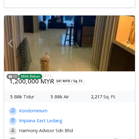
Previous
Sete
10
Milik Bebas
1,200,000 MYR
541 MYR / Sq. Ft.
5
Bilik Tidur
5
Bilik Air
2,217
Sq. Ft.
Kondominium
Impiana East Ledang
Harmony Advisor Sdn Bhd