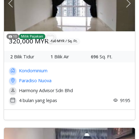
Previous
Sete
10
Milik Pajakan
320,000 MYR
460 MYR / Sq. Ft.
2
Bilik Tidur
1
Bilik Air
696
Sq. Ft.
Kondominium
Paradiso Nuova
Harmony Advisor Sdn Bhd
4 bulan yang lepas
9195