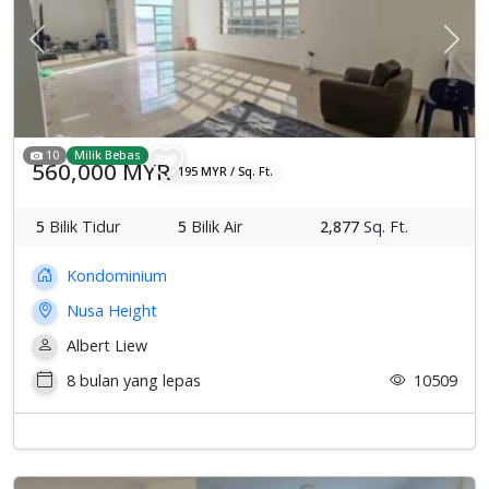
Previous
Sete
10
Milik Bebas
560,000 MYR
195 MYR / Sq. Ft.
5
Bilik Tidur
5
Bilik Air
2,877
Sq. Ft.
Kondominium
Nusa Height
Albert Liew
8 bulan yang lepas
10509