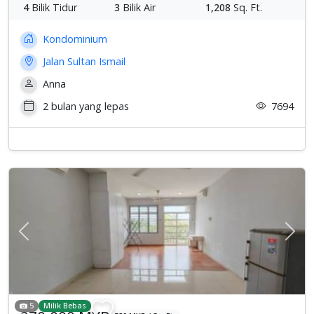
4
Bilik Tidur
3
Bilik Air
1,208
Sq. Ft.
Kondominium
Jalan Sultan Ismail
Anna
2 bulan yang lepas
7694
Previous
Sete
5
Milik Bebas