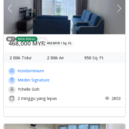
Previous
Sete
7
Milik Bebas
468,000 MYR
493 MYR / Sq. Ft.
2
Bilik Tidur
2
Bilik Air
950
Sq. Ft.
Kondominium
Medini Signature
Ychelle Goh
2 minggu yang lepas
2853