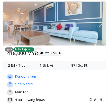
Previous
Sete
9
Milik Pajakan
418,000 MYR
480 MYR / Sq. Ft.
2
Bilik Tidur
1
Bilik Air
871
Sq. Ft.
Kondominium
One Medini
Max toh
4 bulan yang lepas
8115