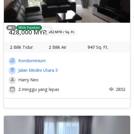
5
Milik Pajakan
428,000 MYR
452 MYR / Sq. Ft.
2
Bilik Tidur
2
Bilik Air
947
Sq. Ft.
Kondominium
Jalan Medini Utara 3
Harry Neo
2 minggu yang lepas
2852