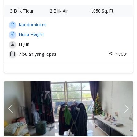
3
Bilik Tidur
2
Bilik Air
1,050
Sq. Ft.
Kondominium
Nusa Height
Li Jun
7 bulan yang lepas
17001
Previous
Sete