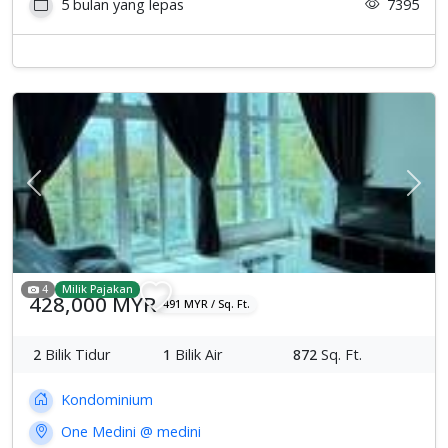
5 bulan yang lepas
7395
Previous
Sete
4
Milik Pajakan
428,000 MYR
491 MYR / Sq. Ft.
2
Bilik Tidur
1
Bilik Air
872
Sq. Ft.
Kondominium
One Medini @ medini