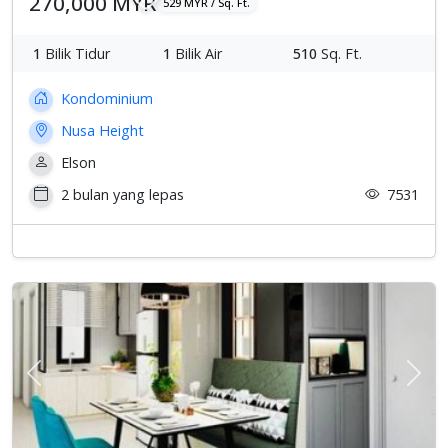
270,000 MYR
529 MYR / Sq. Ft.
1
Bilik Tidur
1
Bilik Air
510
Sq. Ft.
Kondominium
Nusa Height
Elson
2 bulan yang lepas
7531
Previous
Sete