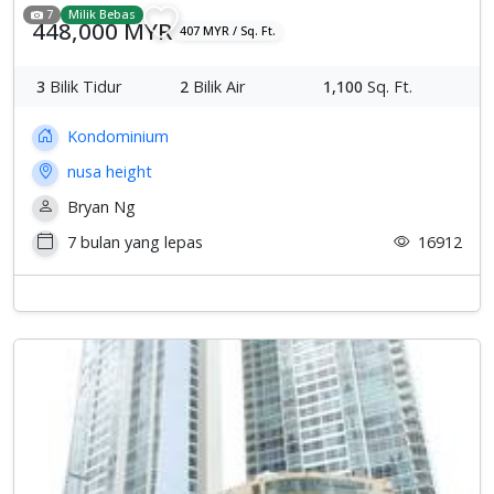
7
Milik Bebas
448,000 MYR
407 MYR / Sq. Ft.
3
Bilik Tidur
2
Bilik Air
1,100
Sq. Ft.
Kondominium
nusa height
Bryan Ng
7 bulan yang lepas
16912
Previous
Sete