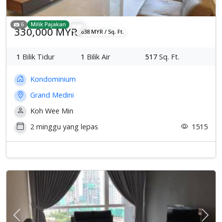
6
Milik Pajakan
330,000 MYR
638 MYR / Sq. Ft.
1
Bilik Tidur
1
Bilik Air
517
Sq. Ft.
Kondominium
Grand Medini
Koh Wee Min
2 minggu yang lepas
1515
Previous
Sete