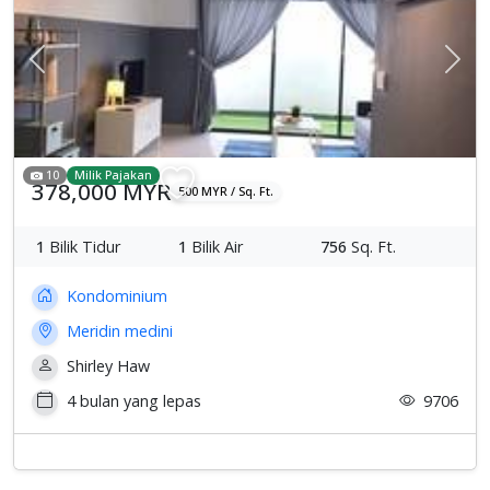
Previous
Sete
10
Milik Pajakan
378,000 MYR
500 MYR / Sq. Ft.
1
Bilik Tidur
1
Bilik Air
756
Sq. Ft.
Kondominium
Meridin medini
Shirley Haw
4 bulan yang lepas
9706