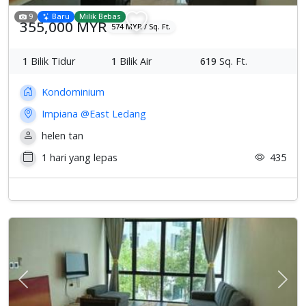
9
Baru
Milik Bebas
355,000 MYR
574 MYR / Sq. Ft.
1
Bilik Tidur
1
Bilik Air
619
Sq. Ft.
Kondominium
Impiana @East Ledang
helen tan
1 hari yang lepas
435
Previous
Sete