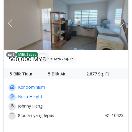
Previous
Sete
8
Milik Bebas
560,000 MYR
195 MYR / Sq. Ft.
5
Bilik Tidur
5
Bilik Air
2,877
Sq. Ft.
Kondominium
Nusa Height
Johnny Heng
8 bulan yang lepas
10423