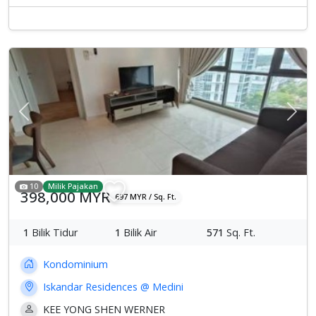
Previous
Sete
10
Milik Pajakan
398,000 MYR
697 MYR / Sq. Ft.
1
Bilik Tidur
1
Bilik Air
571
Sq. Ft.
Kondominium
Iskandar Residences @ Medini
KEE YONG SHEN WERNER