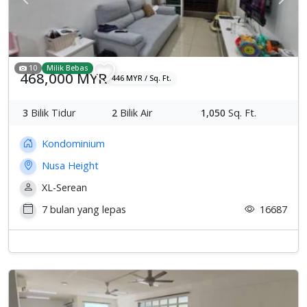
Previous
Sete
10
Milik Bebas
468,000 MYR
446 MYR / Sq. Ft.
3
Bilik Tidur
2
Bilik Air
1,050
Sq. Ft.
Kondominium
Nusa Height
XL-Serean
7 bulan yang lepas
16687