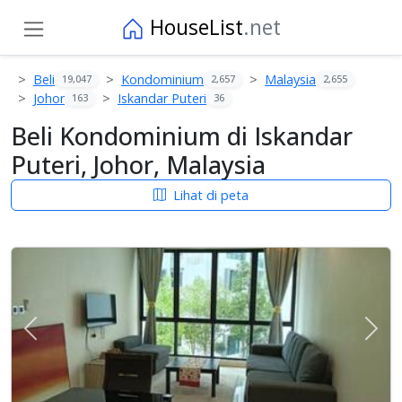
HouseList
.net
Beli
Kondominium
Malaysia
19,047
2,657
2,655
Johor
Iskandar Puteri
163
36
Beli Kondominium di Iskandar
Puteri, Johor, Malaysia
Lihat di peta
Previous
Sete