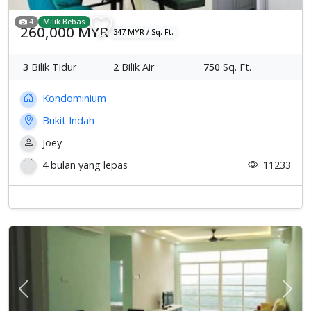
4
Milik Bebas
260,000 MYR
347 MYR / Sq. Ft.
3
Bilik Tidur
2
Bilik Air
750
Sq. Ft.
Kondominium
Bukit Indah
Joey
4 bulan yang lepas
11233
Previous
Sete