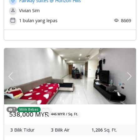
Fairway Suites @ Horizon Hills
Vivian Sim
1 bulan yang lepas
8669
Previous
Sete
7
Milik Bebas
538,000 MYR
446 MYR / Sq. Ft.
3
Bilik Tidur
3
Bilik Air
1,206
Sq. Ft.