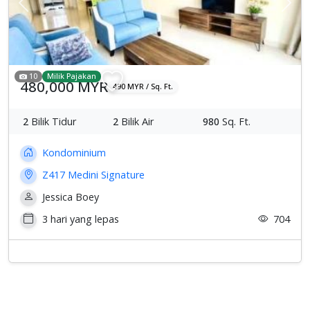
Previous
Sete
10
Milik Pajakan
480,000 MYR
490 MYR / Sq. Ft.
2
Bilik Tidur
2
Bilik Air
980
Sq. Ft.
Kondominium
Z417 Medini Signature
Jessica Boey
3 hari yang lepas
704