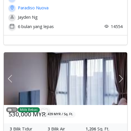
Paradiso Nuova
Jayden Ng
6 bulan yang lepas
14554
Previous
Sete
10
Milik Bebas
530,000 MYR
439 MYR / Sq. Ft.
3
Bilik Tidur
3
Bilik Air
1,206
Sq. Ft.