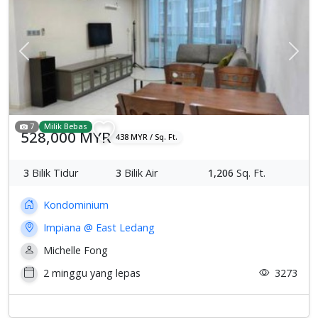
Previous
Sete
7
Milik Bebas
528,000 MYR
438 MYR / Sq. Ft.
3
Bilik Tidur
3
Bilik Air
1,206
Sq. Ft.
Kondominium
Impiana @ East Ledang
Michelle Fong
2 minggu yang lepas
3273