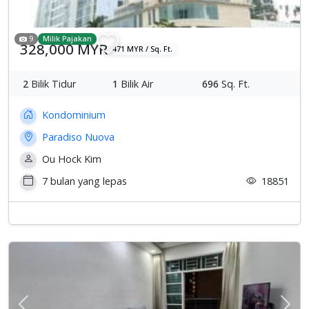
9
Milik Pajakan
328,000 MYR
471 MYR / Sq. Ft.
2
Bilik Tidur
1
Bilik Air
696
Sq. Ft.
Kondominium
Paradiso Nuova
Ou Hock Kim
7 bulan yang lepas
18851