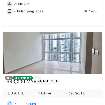
Annie Chin
6 bulan yang lepas
14735
Previous
Sete
8
Milik Pajakan
330,000 MYR
474 MYR / Sq. Ft.
2
Bilik Tidur
1
Bilik Air
696
Sq. Ft.
Kondominium