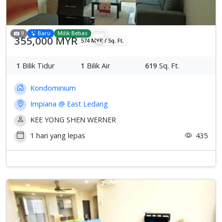
9
Baru
Milik Bebas
355,000 MYR
574 MYR / Sq. Ft.
1
Bilik Tidur
1
Bilik Air
619
Sq. Ft.
Kondominium
Impiana @ East Ledang
KEE YONG SHEN WERNER
1 hari yang lepas
435