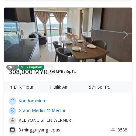
Previous
Sete
10
Milik Pajakan
308,000 MYR
539 MYR / Sq. Ft.
1
Bilik Tidur
1
Bilik Air
571
Sq. Ft.
Kondominium
Grand Medini @ Medini
KEE YONG SHEN WERNER
3 minggu yang lepas
3588