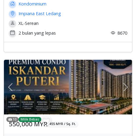
Kondominium
Impiana East Ledang
XL-Serean
2 bulan yang lepas
8670
Previous
Sete
10
Milik Bebas
550,000 MYR
455 MYR / Sq. Ft.