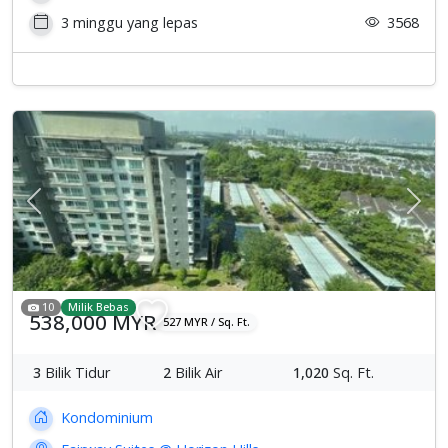
3 minggu yang lepas
3568
Previous
Sete
10
Milik Bebas
538,000 MYR
527 MYR / Sq. Ft.
3
Bilik Tidur
2
Bilik Air
1,020
Sq. Ft.
Kondominium